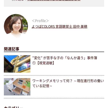
＜Profile＞
よつばCOLORS 言語聴覚士 田中 美穂
関連記事
”変化” が苦手な子の「なんか違う」事件簿
①【視覚過敏】
ワーキングメモリって何？ ～現在進行形の働い
ている記憶～