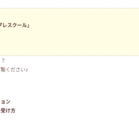
プレスクール」
？？
覧ください♪
ション
の受け方
ン