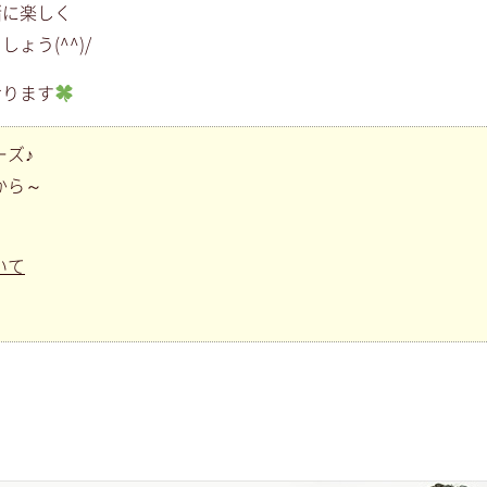
緒に楽しく
ょう(^^)/
おります
ーズ♪
から～
いて