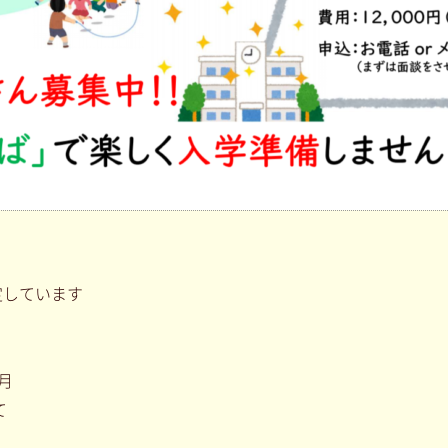
予定しています
／月
て