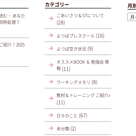
カテゴリー
月
月
ごあいさつ & STについて
読む… あなた
別
(28)
同時処理？
ア
ー
(16)
よつばプレスクール
カ
のご紹介！2025
(9)
よつば空き状況
イ
ブ
オススメBOOK ＆ 勉強会 情
報
(11)
(8)
ワーキングメモリ
教材＆トレーニング ご紹介♪
(11)
(67)
日々のこと
(2)
未分類