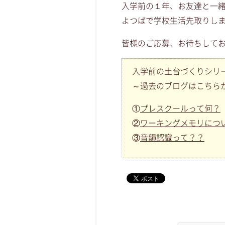
入学前の１年、お友達と一
よつばで学校生活先取りしまし
皆様のご応募、お待ちして
入学前の土台づくりシリ
～過去のブログはこちら
①
プレスクールって何？
②
ワーキングメモリにつ
③
音韻認識って？？