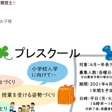
語聴覚士
と
るお子様