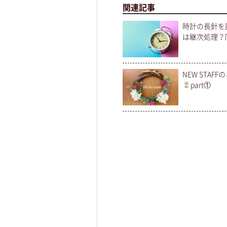
関連記事
時計の長針を
は継次処理？
NEW STAFF
part①