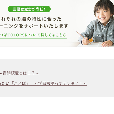
 ～音韻認識とは！？～
みたい「ことば」 ～学習言語ってナンダ？！～