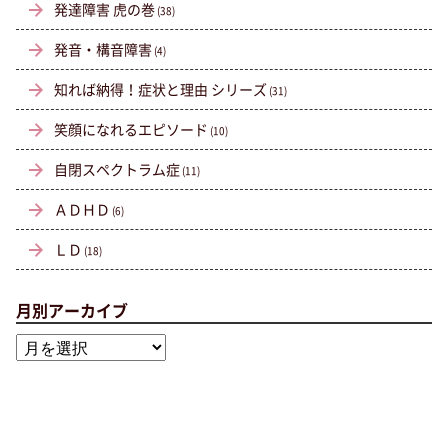
発達障害 虎の巻
(38)
発音・構音障害
(4)
知れば納得！症状と理由 シリーズ
(31)
笑顔になれるエピソード
(10)
自閉スペクトラム症
(11)
ＡＤＨＤ
(6)
ＬＤ
(18)
月別アーカイブ
月
別
ア
ー
カ
イ
ブ