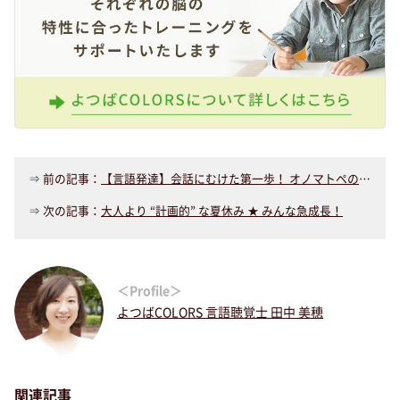
⇒ 前の記事：
【言語発達】会話にむけた第一歩！ オノマトペの可能性を探る
⇒ 次の記事：
大人より “計画的” な夏休み ★ みんな急成長！
＜Profile＞
よつばCOLORS 言語聴覚士 田中 美穂
関連記事