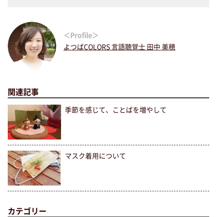
＜Profile＞
よつばCOLORS 言語聴覚士 田中 美穂
関連記事
季節を感じて、ことばを増やして
マスク着用について
カテゴリー