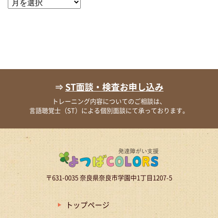
別
ア
ー
カ
イ
ブ
⇒
ST面談・検査お申し込み
トレーニング内容についてのご相談は、
言語聴覚士（ST）による個別面談にて承っております。
〒631-0035 奈良県奈良市学園中1丁目1207-5
トップページ