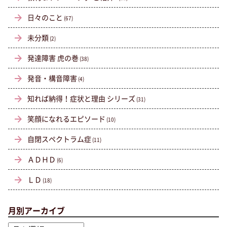
日々のこと
(67)
未分類
(2)
発達障害 虎の巻
(38)
発音・構音障害
(4)
知れば納得！症状と理由 シリーズ
(31)
笑顔になれるエピソード
(10)
自閉スペクトラム症
(11)
ＡＤＨＤ
(6)
ＬＤ
(18)
月別アーカイブ
月